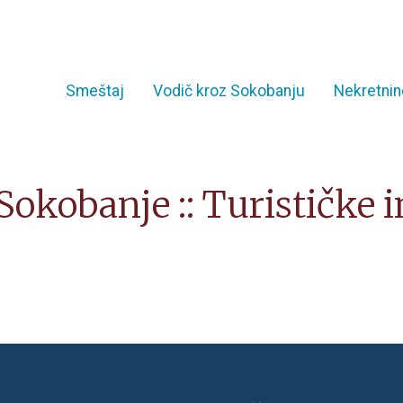
Smeštaj
Vodič kroz Sokobanju
Nekretnin
 Sokobanje :: Turističke