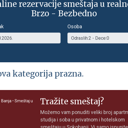
line rezervacije smeštaja u real
Brzo - Bezbedno
ak
Osoba
ova kategorija prazna.
Tražite smeštaj?
 Banja
•
Smeštaj u
Možemo vam ponuditi veliki broj apart
studija i soba u privatnom i hotelskom
smeštaju u Sokobanji. Vi samo ispunite