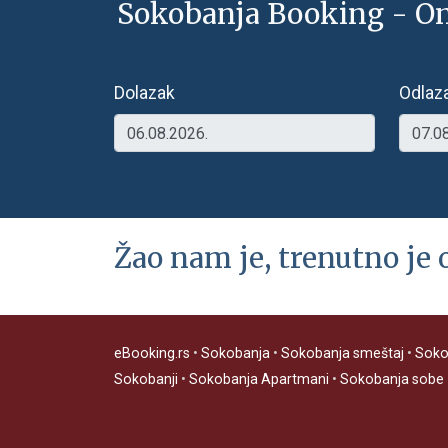
Sokobanja Booking - On
Dolazak
Odlaz
Žao nam je, trenutno je 
eBooking.rs
•
Sokobanja
•
Sokobanja smeštaj
•
Soko
Sokobanji
•
Sokobanja Apartmani
•
Sokobanja sobe