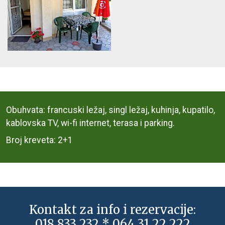
Obuhvata: francuski ležaj, singl ležaj, kuhinja, kupatilo,
kablovska TV, wi-fi internet, terasa i parking.
Broj kreveta: 2+1
Kontakt za info i rezervacije:
018 833 232 * 064 31 22 222