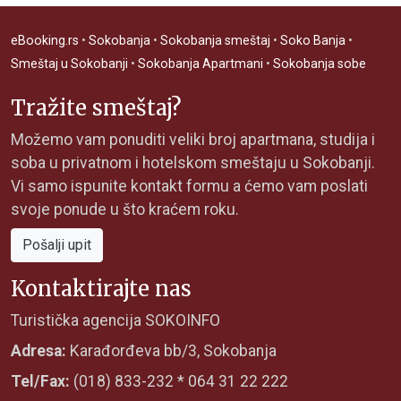
eBooking.rs
•
Sokobanja
•
Sokobanja smeštaj
•
Soko Banja
•
Smeštaj u Sokobanji
•
Sokobanja Apartmani
•
Sokobanja sobe
Tražite smeštaj?
Možemo vam ponuditi veliki broj apartmana, studija i
soba u privatnom i hotelskom smeštaju u Sokobanji.
Vi samo ispunite kontakt formu a ćemo vam poslati
svoje ponude u što kraćem roku.
Pošalji upit
Kontaktirajte nas
Turistička agencija SOKOINFO
Adresa:
Karađorđeva bb/3, Sokobanja
Tel/Fax:
(018) 833-232 * 064 31 22 222