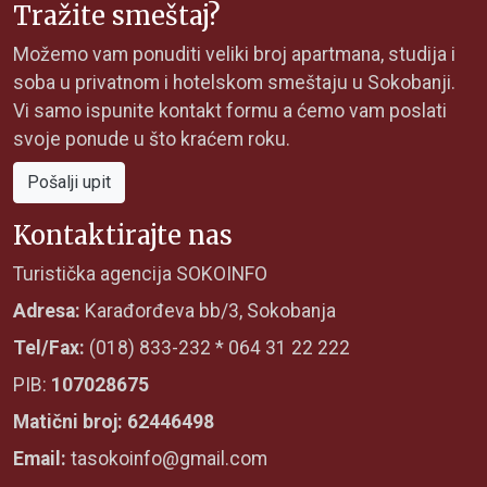
Tražite smeštaj?
Možemo vam ponuditi veliki broj apartmana, studija i
soba u privatnom i hotelskom smeštaju u Sokobanji.
Vi samo ispunite kontakt formu a ćemo vam poslati
svoje ponude u što kraćem roku.
Pošalji upit
Kontaktirajte nas
Turistička agencija SOKOINFO
Adresa:
Karađorđeva bb/3, Sokobanja
Tel/Fax:
(018) 833-232 * 064 31 22 222
PIB:
107028675
Matični broj: 62446498
Email:
tasokoinfo@gmail.com