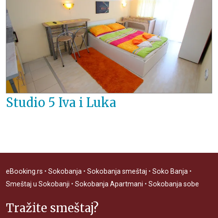
Studio 5 Iva i Luka
eBooking.rs
•
Sokobanja
•
Sokobanja smeštaj
•
Soko Banja
•
Smeštaj u Sokobanji
•
Sokobanja Apartmani
•
Sokobanja sobe
Tražite smeštaj?