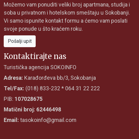
Možemo vam ponuditi veliki broj apartmana, studija i
soba u privatnom i hotelskom smeštaju u Sokobanji.
Vi samo ispunite kontakt formu a ćemo vam poslati
svoje ponude u što kraćem roku.
Pošalji upit
Kontaktirajte nas
Turistička agencija SOKOINFO
Adresa:
Karađorđeva bb/3, Sokobanja
Tel/Fax:
(018) 833-232 * 064 31 22 222
PIB:
107028675
Matični broj: 62446498
Email:
tasokoinfo@gmail.com