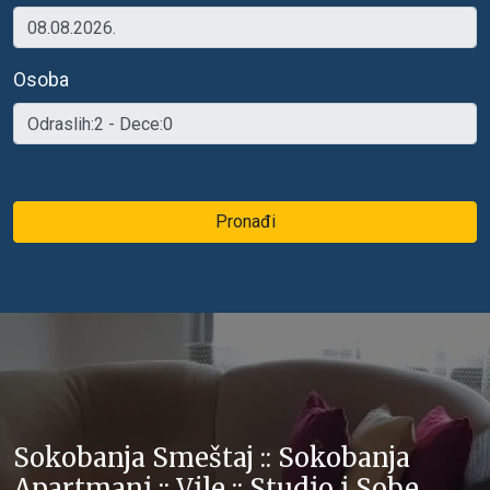
Osoba
Pronađi
Sokobanja Smeštaj :: Sokobanja
Apartmani :: Vile :: Studio i Sobe