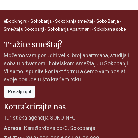
eBooking.rs
•
Sokobanja
•
Sokobanja smeštaj
•
Soko Banja
•
Smeštaj u Sokobanji
•
Sokobanja Apartmani
•
Sokobanja sobe
Tražite smeštaj?
Možemo vam ponuditi veliki broj apartmana, studija i
soba u privatnom i hotelskom smeštaju u Sokobanji.
Vi samo ispunite kontakt formu a ćemo vam poslati
svoje ponude u što kraćem roku.
Pošalji upit
Kontaktirajte nas
Turistička agencija SOKOINFO
Adresa:
Karađorđeva bb/3, Sokobanja