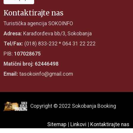
Kontaktirajte nas
Turistička agencija SOKOINFO
Adresa:
Karađorđeva bb/3, Sokobanja
Tel/Fax:
(018) 833-232 * 064 31 22 222
PIB:
107028675
Matični broj: 62446498
Email:
tasokoinfo@gmail.com
Copyright © 2022 Sokobanja Booking
Sitemap
|
Linkovi
|
Kontaktirajte nas