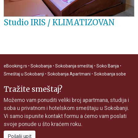
Studio IRIS / KLIMATIZOVAN
eBooking.rs
•
Sokobanja
•
Sokobanja smeštaj
•
Soko Banja
•
Smeštaj u Sokobanji
•
Sokobanja Apartmani
•
Sokobanja sobe
Tražite smeštaj?
Možemo vam ponuditi veliki broj apartmana, studija i
soba u privatnom i hotelskom smeštaju u Sokobanji.
Vi samo ispunite kontakt formu a ćemo vam poslati
svoje ponude u što kraćem roku.
Pošalji upit