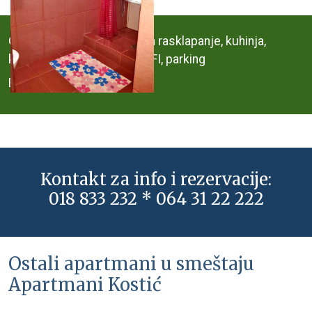
Obuhvata: tri nova kauča na rasklapanje, kuhinja,
kupatilo, kablovksa TV, WI-FI, parking
Broj kreveta: 2-6
Kontakt za info i rezervacije:
018 833 232 * 064 31 22 222
Ostali apartmani u smeštaju
Apartmani Kostić