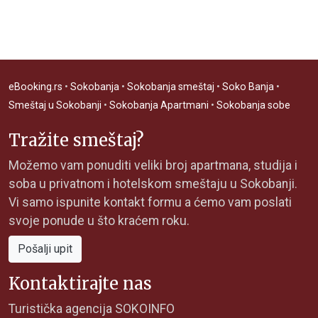
eBooking.rs
•
Sokobanja
•
Sokobanja smeštaj
•
Soko Banja
•
Smeštaj u Sokobanji
•
Sokobanja Apartmani
•
Sokobanja sobe
Tražite smeštaj?
Možemo vam ponuditi veliki broj apartmana, studija i
soba u privatnom i hotelskom smeštaju u Sokobanji.
Vi samo ispunite kontakt formu a ćemo vam poslati
svoje ponude u što kraćem roku.
Pošalji upit
Kontaktirajte nas
Turistička agencija SOKOINFO