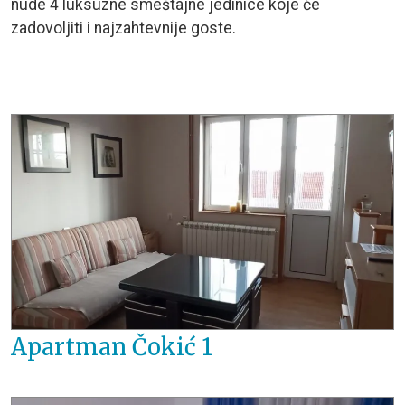
nude 4 luksuzne smeštajne jedinice koje će
zadovoljiti i najzahtevnije goste.
Apartman Čokić 1