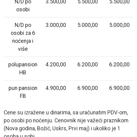
N/D po
3.500,00
5.500,00
5.500,00
osobi
N/D po
3.000,00
5.000,00
5.000,00
osobi za 6
noćenja i
više
polupansion
4.200,00
6.200,00
6.200,00
HB
pun pansion
4.900,00
6.900,00
6.900,00
FB
Cene su izražene u dinarima, sa uračunatim PDV-om,
po osobi po noćenju. Cenovnik nije važeći praznikom
(Nova godina, Božić, Uskrs, Prvi maj) i ukoliko je 1
osoba u sobi.