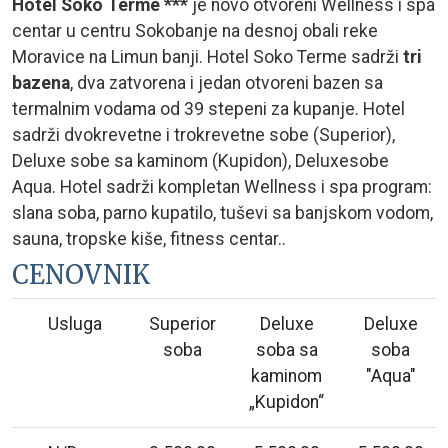
Hotel Soko Terme ***
je novo otvoreni Wellness i spa
centar u centru Sokobanje na desnoj obali reke
Moravice na Limun banji. Hotel Soko Terme sadrži
tri
bazena
, dva zatvorena i jedan otvoreni bazen sa
termalnim vodama od 39 stepeni za kupanje. Hotel
sadrži dvokrevetne i trokrevetne sobe (Superior),
Deluxe sobe sa kaminom (Kupidon), Deluxesobe
Aqua. Hotel sadrži kompletan Wellness i spa program:
slana soba, parno kupatilo, tuševi sa banjskom vodom,
sauna, tropske kiše, fitness centar..
CENOVNIK
Usluga
Superior
Deluxe
Deluxe
soba
soba sa
soba
kaminom
"Aqua"
„Kupidon“