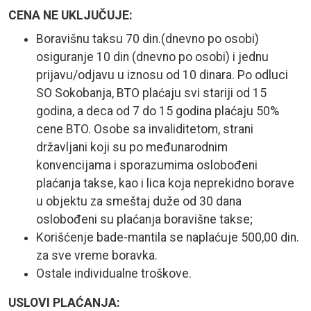
CENA NE UKLJUČUJE:
Boravišnu taksu 70 din.(dnevno po osobi)
osiguranje 10 din (dnevno po osobi) i jednu
prijavu/odjavu u iznosu od 10 dinara. Po odluci
SO Sokobanja, BTO plaćaju svi stariji od 15
godina, a deca od 7 do 15 godina plaćaju 50%
cene BTO. Osobe sa invaliditetom, strani
državljani koji su po međunarodnim
konvencijama i sporazumima oslobođeni
plaćanja takse, kao i lica koja neprekidno borave
u objektu za smeštaj duže od 30 dana
oslobođeni su plaćanja boravišne takse;
Korišćenje bade-mantila se naplaćuje 500,00 din.
za sve vreme boravka.
Ostale individualne troškove.
USLOVI PLAĆANJA: