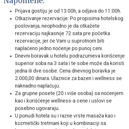
Napomene:
Prijava gostiju je od 13:00h, a odjava do 11:00h.
Otkazivanje rezervacije: Po propisima hotelskog
poslovanja, neophodno je da otkažete
rezervaciju najkasnije 72 sata pre početka
rezervacije, jer će Vam u suprotnom biti
naplaćeno jedno noćenje po punoj ceni.
Dnevni boravak u hotelu podrazumeva korišćenje
superior soba na 3 sata i te sobe može da koristi
jedna ili dve osobe. Cena dnevnog boravka je
2.000,00 dinara. Ulaznice za bazen i wellness se
naknadno naplaćuju.
Za grupne posete (20 i više osoba) sa noćenjem
kao i korišćenje wellness-a cene i uslovi se
posebno ugovaraju.
U ponudi hotela su i razne vrste masaža kao i
kozmetički tretmani koji u kombinaciji sa