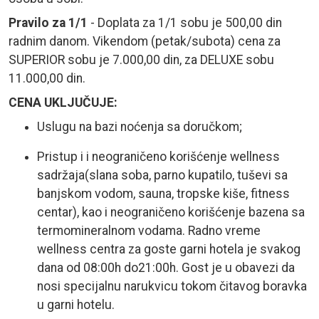
Pravilo za 1/1
- Doplata za 1/1 sobu je 500,00 din
radnim danom. Vikendom (petak/subota) cena za
SUPERIOR sobu je 7.000,00 din, za DELUXE sobu
11.000,00 din.
CENA UKLJUČUJE:
Uslugu na bazi noćenja sa doručkom;
Pristup i i neograničeno korišćenje wellness
sadržaja(slana soba, parno kupatilo, tuševi sa
banjskom vodom, sauna, tropske kiše, fitness
centar), kao i neograničeno korišćenje bazena sa
termomineralnom vodama. Radno vreme
wellness centra za goste garni hotela je svakog
dana od 08:00h do21:00h. Gost je u obavezi da
nosi specijalnu narukvicu tokom čitavog boravka
u garni hotelu.