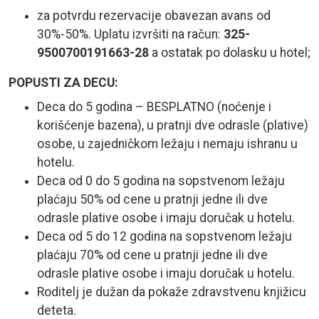
za potvrdu rezervacije obavezan avans od
30%-50%. Uplatu izvršiti na račun:
325-
9500700191663-28
a ostatak po dolasku u hotel;
POPUSTI ZA DECU:
Deca do 5 godina – BESPLATNO (noćenje i
korišćenje bazena), u pratnji dve odrasle (plative)
osobe, u zajedničkom ležaju i nemaju ishranu u
hotelu.
Deca od 0 do 5 godina na sopstvenom ležaju
plaćaju 50% od cene u pratnji jedne ili dve
odrasle plative osobe i imaju doručak u hotelu.
Deca od 5 do 12 godina na sopstvenom ležaju
plaćaju 70% od cene u pratnji jedne ili dve
odrasle plative osobe i imaju doručak u hotelu.
Roditelj je dužan da pokaže zdravstvenu knjižicu
deteta.