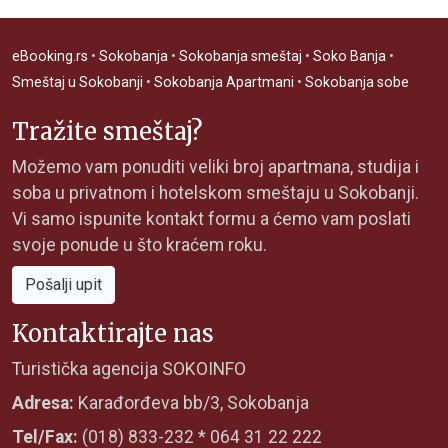
eBooking.rs
•
Sokobanja
•
Sokobanja smeštaj
•
Soko Banja
•
Smeštaj u Sokobanji
•
Sokobanja Apartmani
•
Sokobanja sobe
Tražite smeštaj?
Možemo vam ponuditi veliki broj apartmana, studija i
soba u privatnom i hotelskom smeštaju u Sokobanji.
Vi samo ispunite kontakt formu a ćemo vam poslati
svoje ponude u što kraćem roku.
Pošalji upit
Kontaktirajte nas
Turistička agencija SOKOINFO
Adresa:
Karađorđeva bb/3, Sokobanja
Tel/Fax:
(018) 833-232 * 064 31 22 222