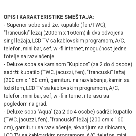
OPIS I KARAKTERISTIKE SMEŠTAJA:
- Superior sobe sadrže: kupatilo (fen/TWC),
“francuski” ležaj (200cm x 160cm) ili dva odvojena
singl ležaja, LCD TV sa kablovskim programom, A/C,
telefon, mini bar, sef, wi-fi internet, mogućnost jedne
fotelje na razvlačenje.
- Deluxe soba sa kaminom “Kupidon” (za 2 do 4 osobe)
sadrži: kupatilo (TWC, jacuzzi, fen), “francuski” ležaj
(200 cm x 160 cm), garnituru na razvlačenje, kamin sa
ložištem, LCD TV sa kablovskim programom, A/C,
telefon, mini bar, sef, wi-fi internet i terasu sa
pogledom na grad.
- Deluxe soba “Aqua” (za 2 do 4 osobe) sadrži: kupatilo
(TWC, jacuzzi, fen), “francuski” ležaj (200 cm x 160
cm), garnituru na razvlačenje, akvarijum sa ribicama,
LCD TV sa kablovskim programom, A/C, telefon, mini